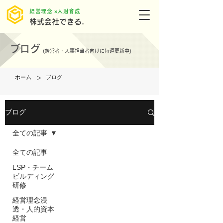
​経営理念 ×人財育成
株式会社できる.
ブログ
(
経営者・人事担当者向けに毎週更新中)
>
ホーム
ブログ
ブログ
全ての記事
全ての記事
LSP・チーム
ビルディング
研修
経営理念浸
透・人的資本
経営