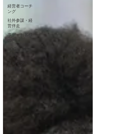
経営者コーチ
ング
社外参謀・経
営伴走
事例・お客様
の声
SDGs・地域
活動
メディア・活
動報告