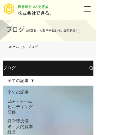
​経営理念 ×人財育成
株式会社できる.
ブログ
(
経営者・人事担当者向けに毎週更新中)
>
ホーム
ブログ
ブログ
全ての記事
全ての記事
LSP・チーム
ビルディング
研修
経営理念浸
透・人的資本
経営