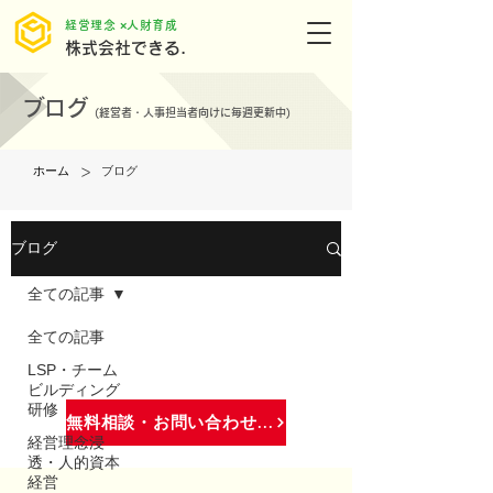
​経営理念 ×人財育成
株式会社できる.
ブログ
(
経営者・人事担当者向けに毎週更新中)
>
ホーム
ブログ
ブログ
全ての記事
全ての記事
LSP・チーム
ビルディング
研修
無料相談・お問い合わせはこちら
経営理念浸
透・人的資本
経営