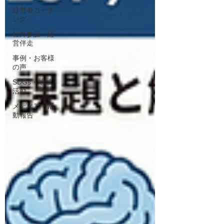
経営者コーチ
ング
社外参謀・経
営伴走
事例・お客様
の声
SDGs・地域
活動
メディア・活
動報告