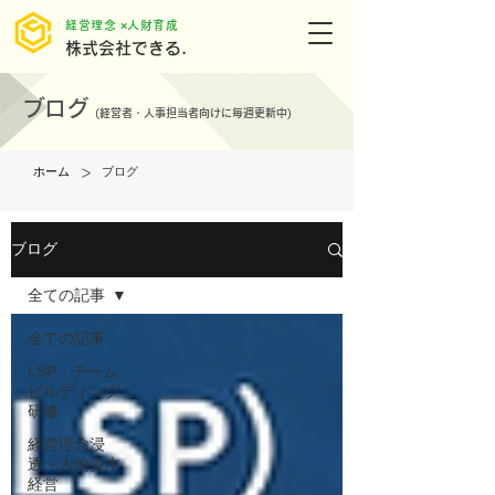
​経営理念 ×人財育成
株式会社できる.
ブログ
(
経営者・人事担当者向けに毎週更新中)
>
ホーム
ブログ
ブログ
全ての記事
全ての記事
LSP・チーム
ビルディング
研修
経営理念浸
透・人的資本
経営