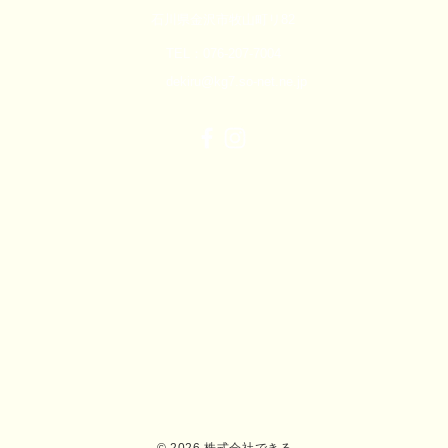
石川県金沢市牧山町リ82
TEL：076-207-7004
dekiru@kg7.so-net.ne.jp