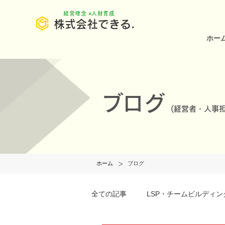
​経営理念 ×人財育成
株式会社できる.
ホー
ブログ
(
経営者・人事担
>
ホーム
ブログ
全ての記事
LSP・チームビルディン