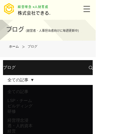
​経営理念 ×人財育成
株式会社できる.
ブログ
(
経営者・人事担当者向けに毎週更新中)
>
ホーム
ブログ
ブログ
全ての記事
全ての記事
LSP・チーム
ビルディング
研修
経営理念浸
透・人的資本
経営