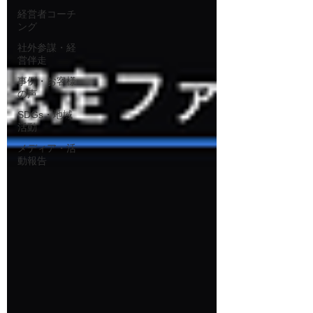
経営者コーチ
ング
社外参謀・経
営伴走
事例・お客様
の声
SDGs・地域
活動
メディア・活
動報告