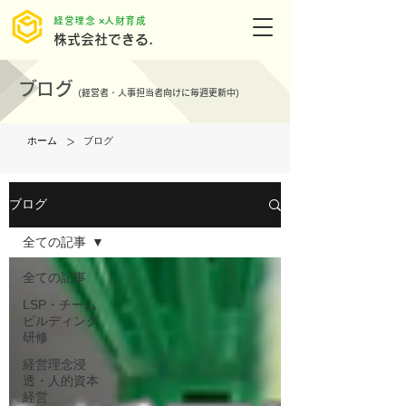
​経営理念 ×人財育成
株式会社できる.
ブログ
(
経営者・人事担当者向けに毎週更新中)
>
ホーム
ブログ
ブログ
全ての記事
全ての記事
LSP・チーム
ビルディング
研修
経営理念浸
透・人的資本
経営