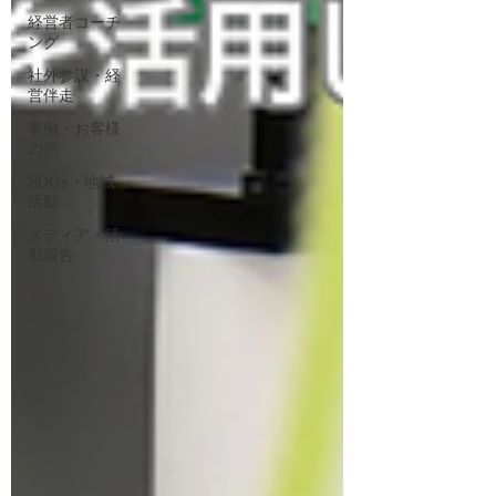
経営者コーチ
ング
社外参謀・経
営伴走
事例・お客様
の声
SDGs・地域
活動
メディア・活
動報告