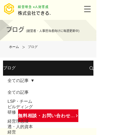
​経営理念 ×人財育成
株式会社できる.
ブログ
(
経営者・人事担当者向けに毎週更新中)
>
ホーム
ブログ
ブログ
全ての記事
全ての記事
LSP・チーム
ビルディング
研修
無料相談・お問い合わせはこちら
経営理念浸
透・人的資本
経営