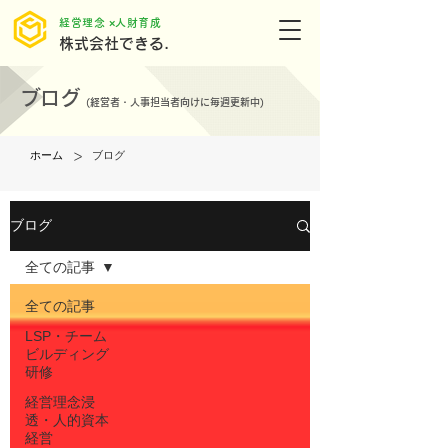
​経営理念 ×人財育成
株式会社できる.
ブログ
(
経営者・人事担当者向けに毎週更新中)
>
ホーム
ブログ
ブログ
全ての記事
全ての記事
LSP・チーム
ビルディング
研修
経営理念浸
透・人的資本
経営