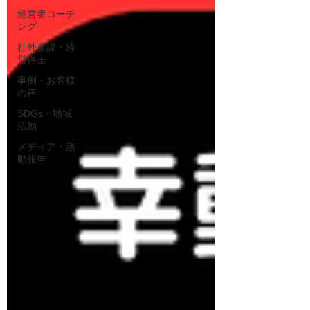
経営者コーチ
ング
社外参謀・経
営伴走
事例・お客様
の声
SDGs・地域
活動
メディア・活
動報告