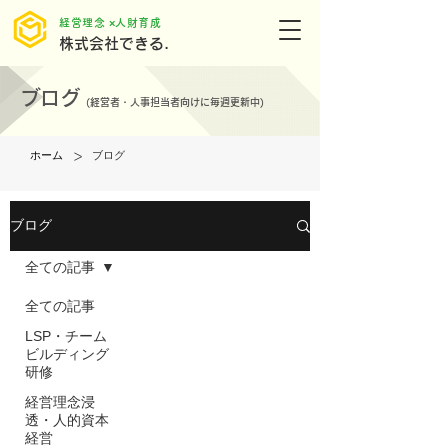
​経営理念 ×人財育成
株式会社できる.
ブログ
(
経営者・人事担当者向けに毎週更新中)
>
ホーム
ブログ
ブログ
全ての記事
全ての記事
LSP・チーム
ビルディング
研修
経営理念浸
透・人的資本
経営