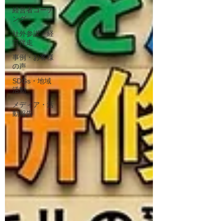
経営者コーチ
ング
社外参謀・経
営伴走
事例・お客様
の声
SDGs・地域
活動
メディア・活
動報告