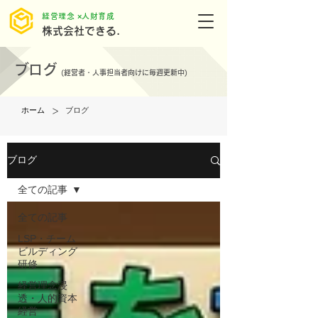
​経営理念 ×人財育成
株式会社できる.
ブログ
(
経営者・人事担当者向けに毎週更新中)
>
ホーム
ブログ
ブログ
全ての記事
全ての記事
LSP・チーム
ビルディング
研修
経営理念浸
透・人的資本
経営