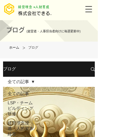
​経営理念 ×人財育成
株式会社できる.
ブログ
(
経営者・人事担当者向けに毎週更新中)
>
ホーム
ブログ
ブログ
全ての記事
全ての記事
LSP・チーム
ビルディング
研修
経営理念浸
透・人的資本
経営