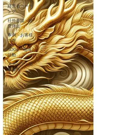
経営者コーチ
ング
社外参謀・経
営伴走
事例・お客様
の声
SDGs・地域
活動
メディア・活
動報告