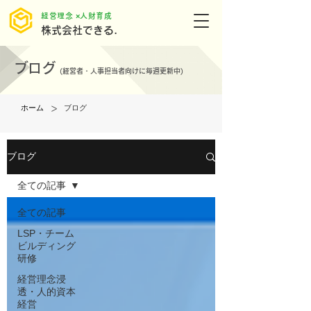
​経営理念 ×人財育成
株式会社できる.
ブログ
(
経営者・人事担当者向けに毎週更新中)
>
ホーム
ブログ
ブログ
全ての記事
全ての記事
LSP・チーム
ビルディング
研修
経営理念浸
透・人的資本
経営