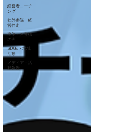
経営者コーチ
ング
社外参謀・経
営伴走
事例・お客様
の声
SDGs・地域
活動
メディア・活
動報告