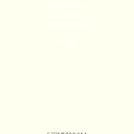
石川県金沢市牧山町リ82
TEL：076-207-7004
dekiru@kg7.so-net.ne.jp