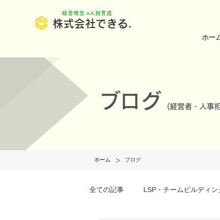
​経営理念 ×人財育成
株式会社できる.
ホー
ブログ
(
経営者・人事担
>
ホーム
ブログ
全ての記事
LSP・チームビルディン