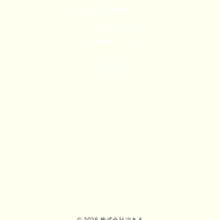
石川県金沢市牧山町リ82
TEL：076-207-7004
dekiru@kg7.so-net.ne.jp