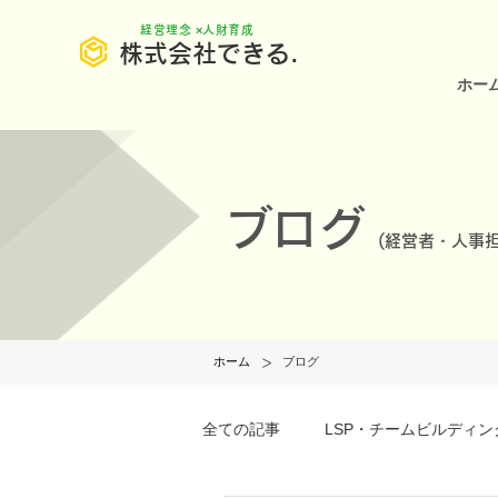
​経営理念 ×人財育成
株式会社できる.
ホー
ブログ
(
経営者・人事担
>
ホーム
ブログ
全ての記事
LSP・チームビルディン