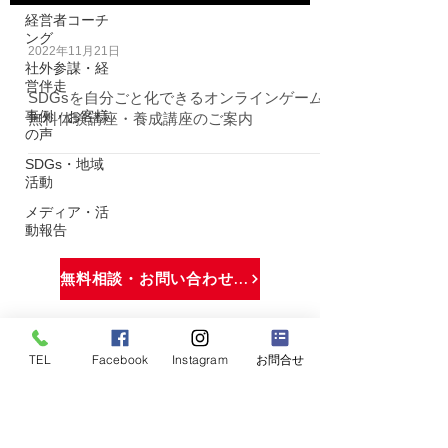
経営者コーチ
ング
2022年11月21日
社外参謀・経
営伴走
SDGsを自分ごと化できるオンラインゲーム
事例・お客様
無料体験講座・養成講座のご案内
の声
SDGs・地域
活動
メディア・活
動報告
無料相談・お問い合わせはこちら
TEL
Facebook
Instagram
お問合せ
株式会社できる.