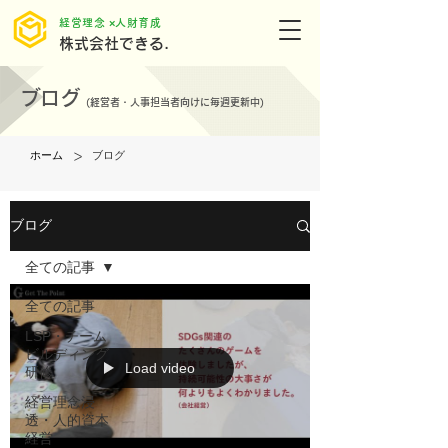
​経営理念 ×人財育成
株式会社できる.
ブログ
(
経営者・人事担当者向けに毎週更新中)
>
ホーム
ブログ
ブログ
全ての記事
全ての記事
LSP・チーム
ビルディング
Load video
研修
経営理念浸
透・人的資本
経営