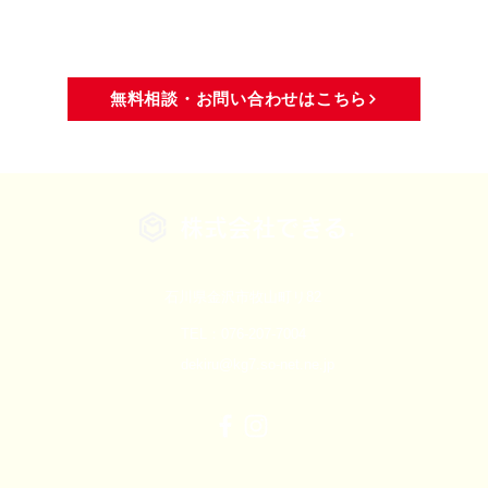
域活動
メディア・活動報告
無料相談・お問い合わせはこちら
株式会社できる.
石川県金沢市牧山町リ82
TEL：076-207-7004
dekiru@kg7.so-net.ne.jp