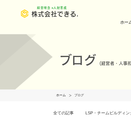
​経営理念 ×人財育成
株式会社できる.
ホー
ブログ
(
経営者・人事担
>
ホーム
ブログ
全ての記事
LSP・チームビルディン