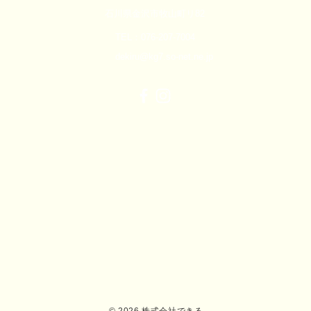
石川県金沢市牧山町リ82
TEL：076-207-7004
dekiru@kg7.so-net.ne.jp