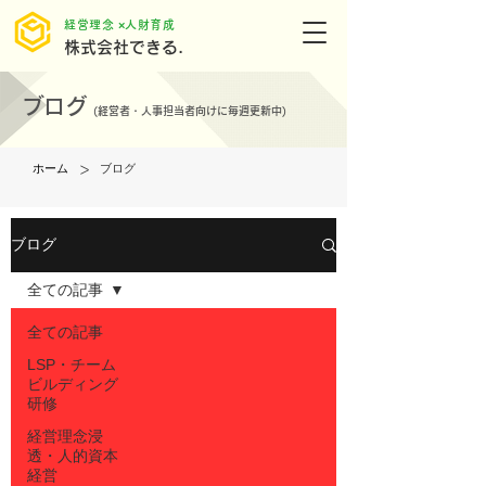
​経営理念 ×人財育成
株式会社できる.
ブログ
(
経営者・人事担当者向けに毎週更新中)
>
ホーム
ブログ
ブログ
全ての記事
全ての記事
LSP・チーム
ビルディング
研修
経営理念浸
透・人的資本
経営