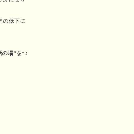
率の低下に
話の場"
をつ