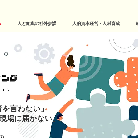
ム
人と組織の社外参謀
人的資本経営・人材育成
音を言わない」
現場に届かない
」
み、