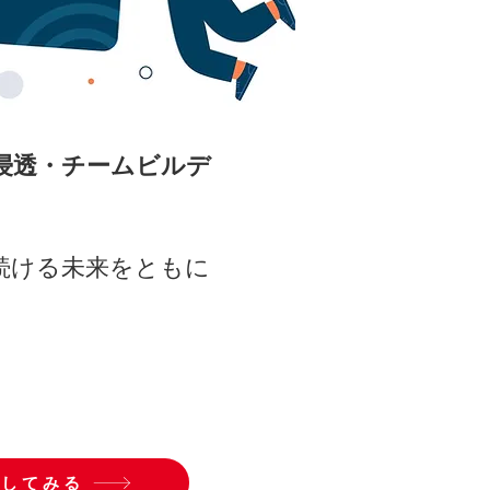
浸透・チームビルデ
。
続ける未来をともに
加してみる