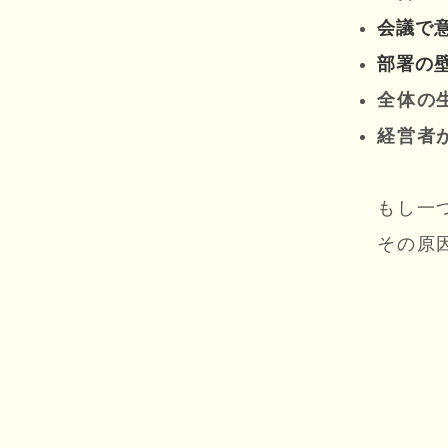
会議で
部署の
全体の
経営者
もし一
その原