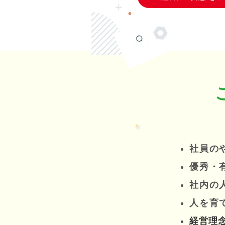
社員の
優秀・
社内の
人を育
経営理