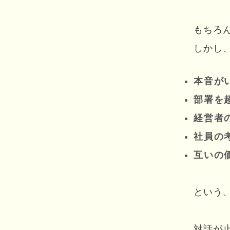
もちろ
しかし
本音が
部署を
経営者
社員の
互いの
という
対話が