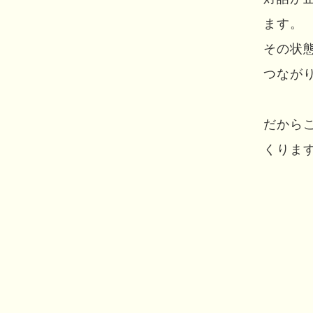
ます。
その状
つなが
だから
くりま